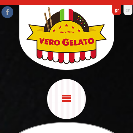
gr
en